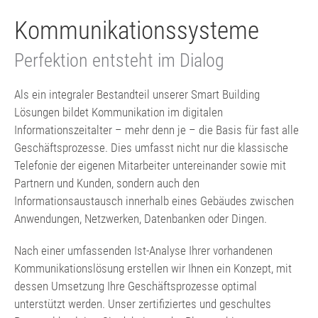
S
Kommunikationssysteme
i
Perfektion entsteht im Dialog
e
s
Als ein integraler Bestandteil unserer Smart Building
Lösungen bildet Kommunikation im digitalen
i
Informationszeitalter – mehr denn je – die Basis für fast alle
n
Geschäftsprozesse. Dies umfasst nicht nur die klassische
d
Telefonie der eigenen Mitarbeiter untereinander sowie mit
h
Partnern und Kunden, sondern auch den
Informationsaustausch innerhalb eines Gebäudes zwischen
i
Anwendungen, Netzwerken, Datenbanken oder Dingen.
e
r
Nach einer umfassenden Ist-Analyse Ihrer vorhandenen
Kommunikationslösung erstellen wir Ihnen ein Konzept, mit
dessen Umsetzung Ihre Geschäftsprozesse optimal
unterstützt werden. Unser zertifiziertes und geschultes