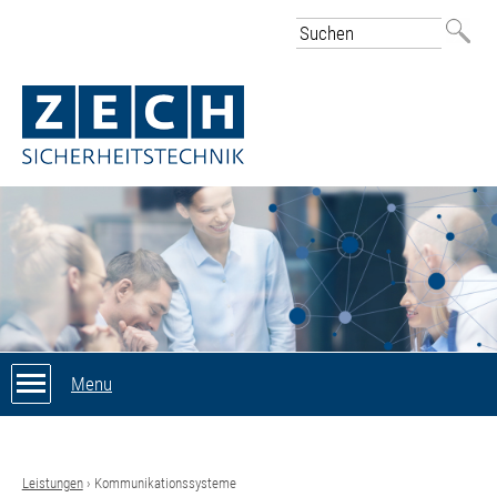
Jump to navigation
Suche
Suchformular
Menu
Leistungen
›
Kommunikationssysteme