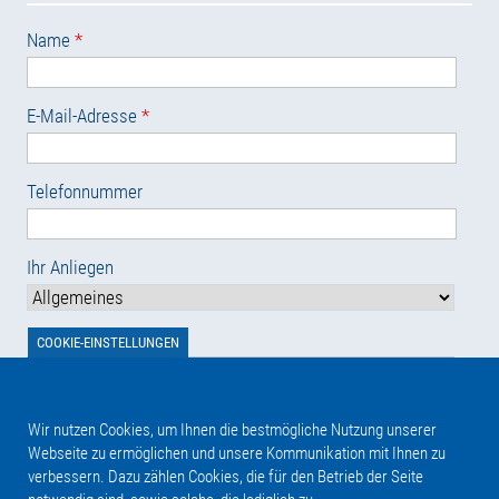
Name
*
E-Mail-Adresse
*
Telefonnummer
Ihr Anliegen
Nachricht
COOKIE-EINSTELLUNGEN
Wir nutzen Cookies, um Ihnen die bestmögliche Nutzung unserer
Webseite zu ermöglichen und unsere Kommunikation mit Ihnen zu
verbessern. Dazu zählen Cookies, die für den Betrieb der Seite